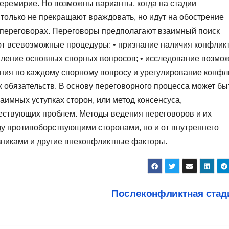
еремирие. Но возможны варианты, когда на стадии
только не прекращают враждовать, но идут на обострение
а переговорах. Переговоры предполагают взаимный поиск
 всевозможные процедуры: • признание наличия конфликт
вление основных спорных вопросов; • исследование возмо
ния по каждому спорному вопросу и урегулирование конфл
 обязательств. В основу переговорного процесса может бы
имных уступках сторон, или метод консенсуса,
ствующих проблем. Методы ведения переговоров и их
ду противоборствующими сторонами, но и от внутреннего
зниками и другие внеконфликтные факторы.
Послеконфликтная ста