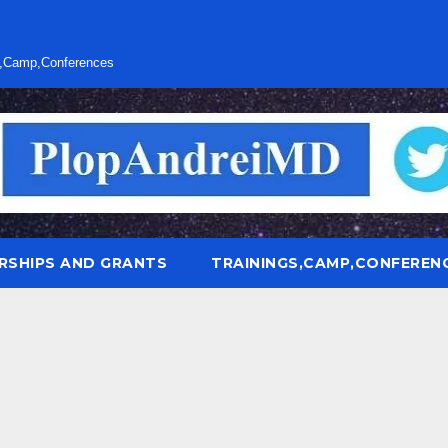
s,Camp,Conferences
RSHIPS AND GRANTS
TRAININGS,CAMP,CONFEREN