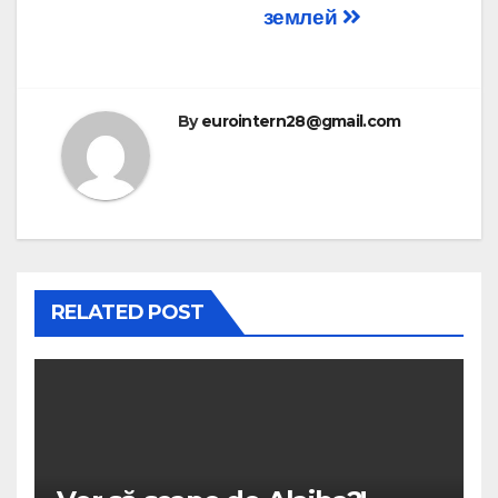
navigation
землей
By
eurointern28@gmail.com
RELATED POST