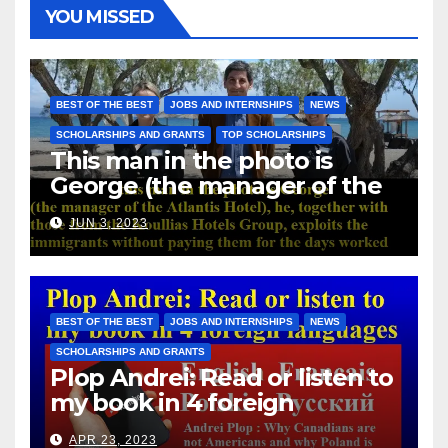
YOU MISSED
BEST OF THE BEST
JOBS AND INTERNSHIPS
NEWS
SCHOLARSHIPS AND GRANTS
TOP SCHOLARSHIPS
This man in the photo is
George (the manager of the
Atlantis Hotel), he, together
JUN 3, 2023
with those from the Koullias
Hotels Group, exploits the
immigrants without paying
them for the days worked
BEST OF THE BEST
JOBS AND INTERNSHIPS
NEWS
SCHOLARSHIPS AND GRANTS
Plop Andrei: Read or listen to
my book in 4 foreign
languages
APR 23, 2023