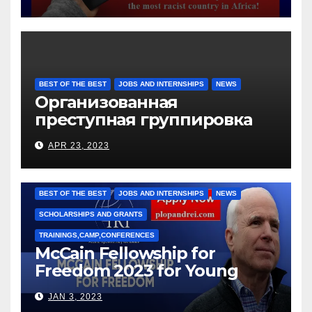
BEST OF THE BEST
JOBS AND INTERNSHIPS
NEWS
Организованная
преступная группировка
под руководством Игоря
APR 23, 2023
Рижкова (Ryzhkov Ihor) и
Марии Соколовой
BEST OF THE BEST
JOBS AND INTERNSHIPS
NEWS
SCHOLARSHIPS AND GRANTS
TRAININGS,CAMP,CONFERENCES
McCain Fellowship for
Freedom 2023 for Young
Leaders
JAN 3, 2023