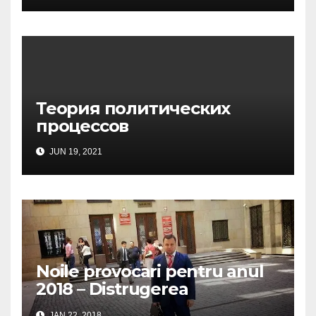
Теория политических
процессов
JUN 19, 2021
Noile provocari pentru anul
2018 – Distrugerea
structurilor EUro-Atlanti…
JAN 22, 2018