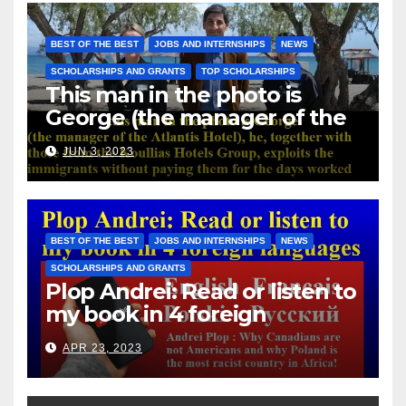
BEST OF THE BEST
JOBS AND INTERNSHIPS
NEWS
SCHOLARSHIPS AND GRANTS
TOP SCHOLARSHIPS
This man in the photo is
George (the manager of the
Atlantis Hotel), he, together
JUN 3, 2023
with those from the Koullias
Hotels Group, exploits the
immigrants without paying
them for the days worked
BEST OF THE BEST
JOBS AND INTERNSHIPS
NEWS
SCHOLARSHIPS AND GRANTS
Plop Andrei: Read or listen to
my book in 4 foreign
languages
APR 23, 2023