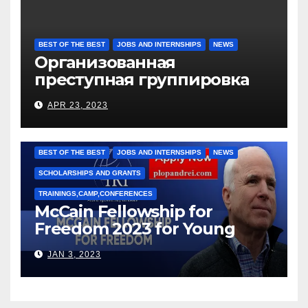
BEST OF THE BEST
JOBS AND INTERNSHIPS
NEWS
Организованная
преступная группировка
под руководством Игоря
APR 23, 2023
Рижкова (Ryzhkov Ihor) и
Марии Соколовой
BEST OF THE BEST
JOBS AND INTERNSHIPS
NEWS
SCHOLARSHIPS AND GRANTS
TRAININGS,CAMP,CONFERENCES
McCain Fellowship for
Freedom 2023 for Young
Leaders
JAN 3, 2023