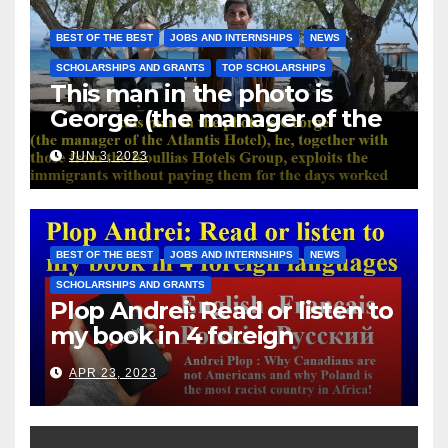
BEST OF THE BEST
JOBS AND INTERNSHIPS
NEWS
SCHOLARSHIPS AND GRANTS
TOP SCHOLARSHIPS
This man in the photo is
George (the manager of the
Atlantis Hotel), he, together
JUN 3, 2023
with those from the Koullias
Hotels Group, exploits the
immigrants without paying
them for the days worked
BEST OF THE BEST
JOBS AND INTERNSHIPS
NEWS
SCHOLARSHIPS AND GRANTS
Plop Andrei: Read or listen to
my book in 4 foreign
languages
APR 23, 2023