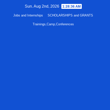
Skip
Sun. Aug 2nd, 2026
1:28:37 AM
to
Jobs and Internships
SCHOLARSHIPS and GRANTS
content
Trainings,Camp,Conferences