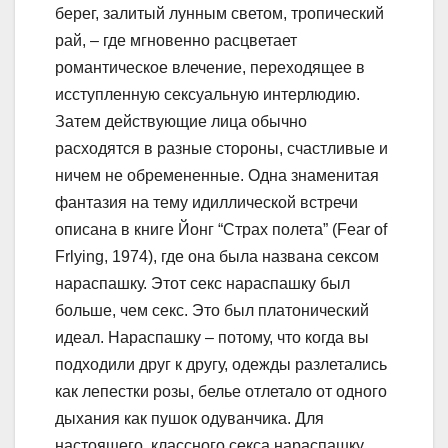
берег, залитый лунным светом, тропический
рай, – где мгновенно расцветает
романтическое влечение, переходящее в
исступленную сексуальную интерлюдию.
Затем действующие лица обычно
расходятся в разные стороны, счастливые и
ничем не обремененные. Одна знаменитая
фантазия на тему идиллической встречи
описана в книге Йонг “Страх полета” (Fear of
Frlying, 1974), где она была названа сексом
нараспашку. Этот секс нараспашку был
больше, чем секс. Это был платонический
идеал. Нараспашку – потому, что когда вы
подходили друг к другу, одежды разлетались
как лепестки розы, белье отлетало от одного
дыхания как пушок одуванчика. Для
настоящего, классного секса нараспашку