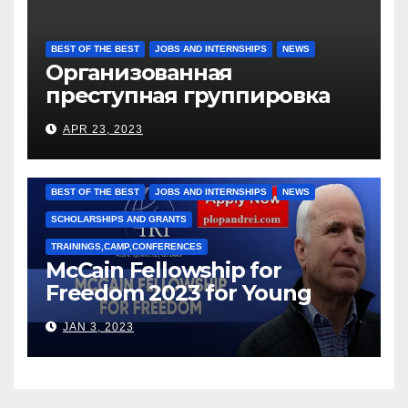
BEST OF THE BEST
JOBS AND INTERNSHIPS
NEWS
Организованная
преступная группировка
под руководством Игоря
APR 23, 2023
Рижкова (Ryzhkov Ihor) и
Марии Соколовой
BEST OF THE BEST
JOBS AND INTERNSHIPS
NEWS
SCHOLARSHIPS AND GRANTS
TRAININGS,CAMP,CONFERENCES
McCain Fellowship for
Freedom 2023 for Young
Leaders
JAN 3, 2023