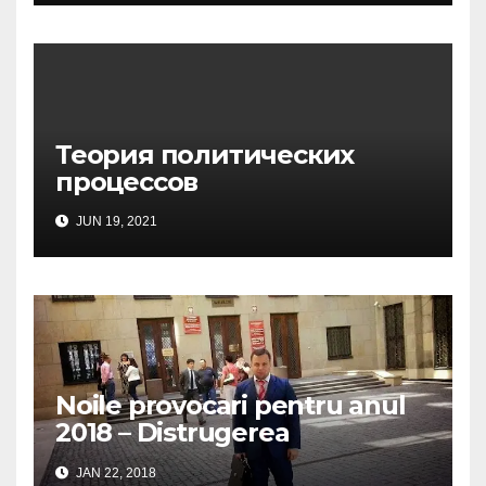
Теория политических
процессов
JUN 19, 2021
Noile provocari pentru anul
2018 – Distrugerea
structurilor EUro-Atlanti…
JAN 22, 2018