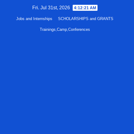
Skip
Fri. Jul 31st, 2026
4:12:22 AM
to
Jobs and Internships
SCHOLARSHIPS and GRANTS
content
Trainings,Camp,Conferences