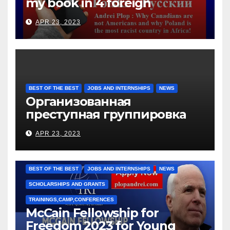
my book in 4 foreign
languages
APR 23, 2023
BEST OF THE BEST
JOBS AND INTERNSHIPS
NEWS
Организованная
преступная группировка
под руководством Игоря
APR 23, 2023
Рижкова (Ryzhkov Ihor) и
Марии Соколовой
BEST OF THE BEST
JOBS AND INTERNSHIPS
NEWS
SCHOLARSHIPS AND GRANTS
TRAININGS,CAMP,CONFERENCES
McCain Fellowship for
Freedom 2023 for Young